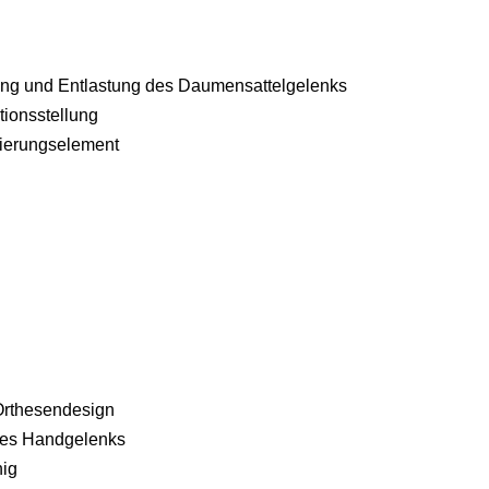
ung und Entlastung des Daumensattelgelenks
tionsstellung
isierungselement
 Orthesendesign
 des Handgelenks
hig