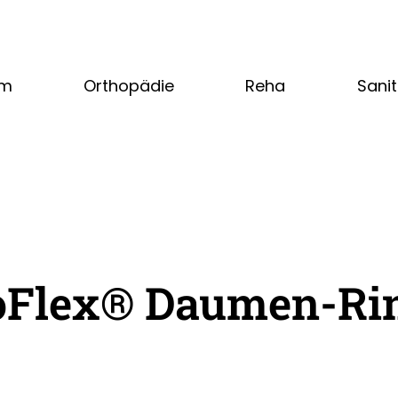
am
Orthopädie
Reha
Sani
oFlex® Daumen-Rin